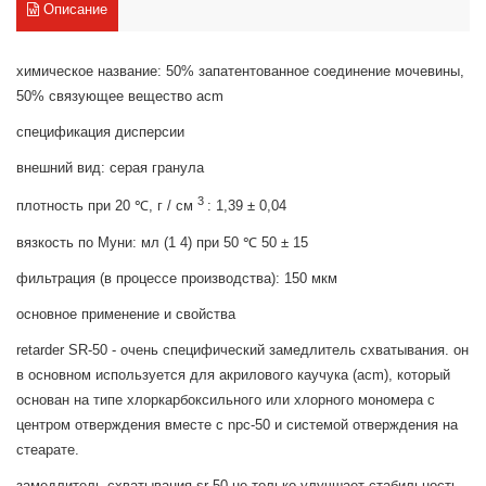
Описание
химическое название: 50% запатентованное соединение мочевины,
50% связующее вещество acm
спецификация дисперсии
внешний вид: серая гранула
3
плотность при 20 ℃, г / см
: 1,39 ± 0,04
вязкость по Муни: мл (1 4) при 50 ℃ 50 ± 15
фильтрация (в процессе производства): 150 мкм
основное применение и свойства
retarder SR-50 - очень специфический замедлитель схватывания. он
в основном используется для акрилового каучука (acm), который
основан на типе хлоркарбоксильного или хлорного мономера с
центром отверждения вместе с npc-50 и системой отверждения на
стеарате.
замедлитель схватывания sr-50 не только улучшает стабильность