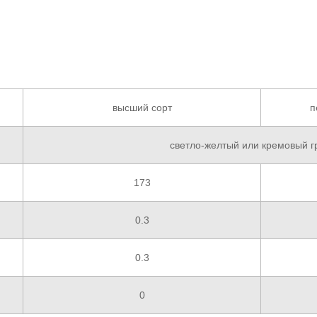
высший сорт
п
светло-желтый или кремовый 
173
0.3
0.3
0