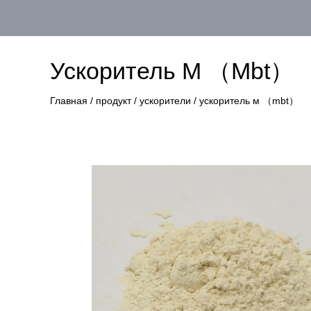
Ускоритель М （mbt）
Главная
/
продукт
/
ускорители
/
ускоритель м （mbt）