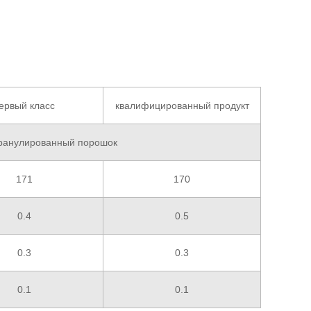
ервый класс
квалифицированный продукт
гранулированный порошок
171
170
0.4
0.5
0.3
0.3
0.1
0.1