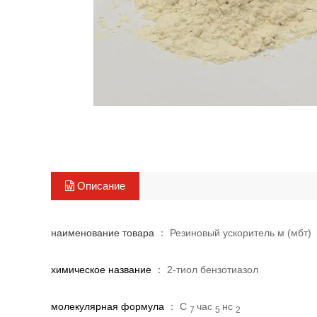
Описание
наименование товара
： Резиновый ускоритель м (мбт)
химическое название
： 2-тиол бензотиазол
молекулярная формула
： C
час
нс
7
5
2