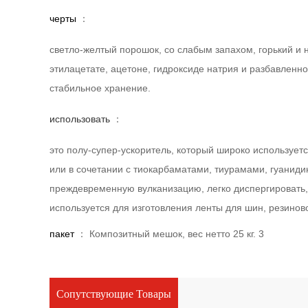
черты
：
светло-желтый порошок, со слабым запахом, горький и н
этилацетате, ацетоне, гидроксиде натрия и разбавленно
стабильное хранение.
использовать
：
это полу-супер-ускоритель, который широко использует
или в сочетании с тиокарбаматами, тиурамами, гуаниди
преждевременную вулканизацию, легко диспергировать, 
используется для изготовления ленты для шин, резино
пакет
： Композитный мешок, вес нетто 25 кг. 3
Сопутствующие Товары