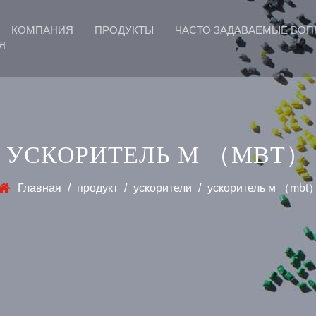
КОМПАНИЯ
ПРОДУКТЫ
ЧАСТО ЗАДАВАЕМЫЕ ВО
Я
УСКОРИТЕЛЬ М （MBT）
Главная
/
продукт
/
ускорители
/
ускоритель м （mbt