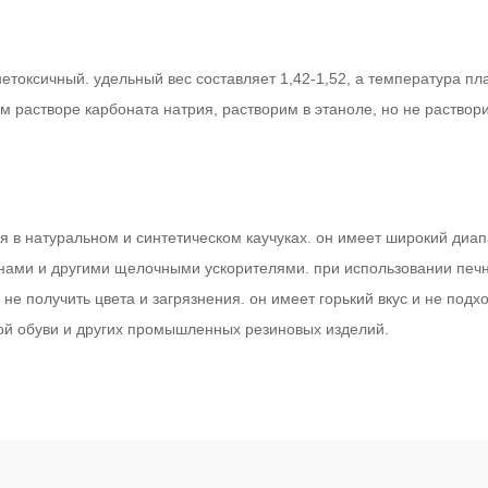
етоксичный. удельный вес составляет 1,42-1,52, а температура пл
м растворе карбоната натрия, растворим в этаноле, но не раствори
ся в натуральном и синтетическом каучуках. он имеет широкий диа
нами и другими щелочными ускорителями. при использовании печно
не получить цвета и загрязнения. он имеет горький вкус и не под
вой обуви и других промышленных резиновых изделий.