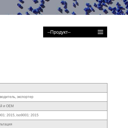
--Продукт--
водитель, экспортер
ай и OEM
001: 2015, iso9001: 2015
льтация