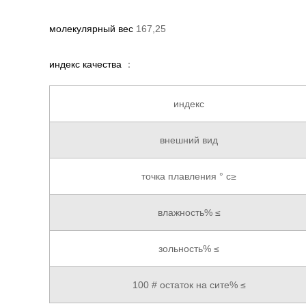
молекулярный вес
167,25
индекс качества
：
индекс
внешний вид
точка плавления ° c≥
влажность% ≤
зольность% ≤
100 # остаток на сите% ≤