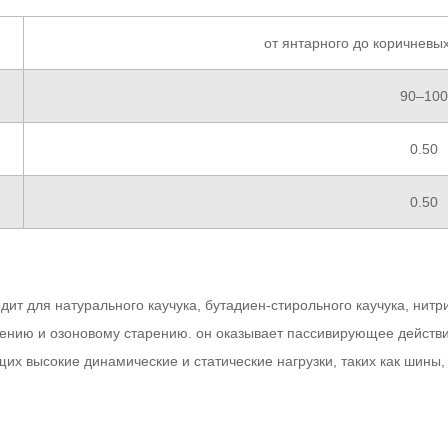
от янтарного до коричневы
90–100
0.50
0.50
ит для натурального каучука, бутадиен-стирольного каучука, нитри
лению и озоновому старению. он оказывает пассивирующее действ
х высокие динамические и статические нагрузки, таких как шины, ш