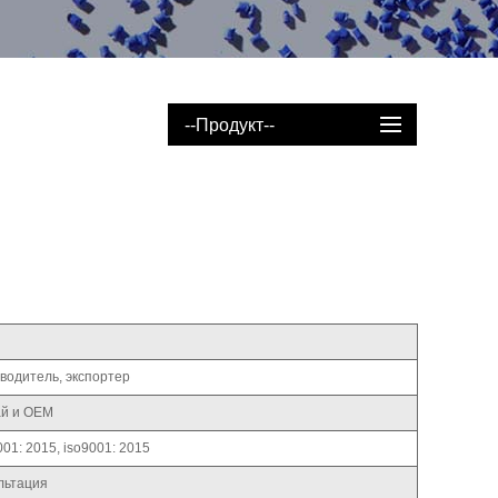
--Продукт--
водитель, экспортер
ай и OEM
001: 2015, iso9001: 2015
льтация