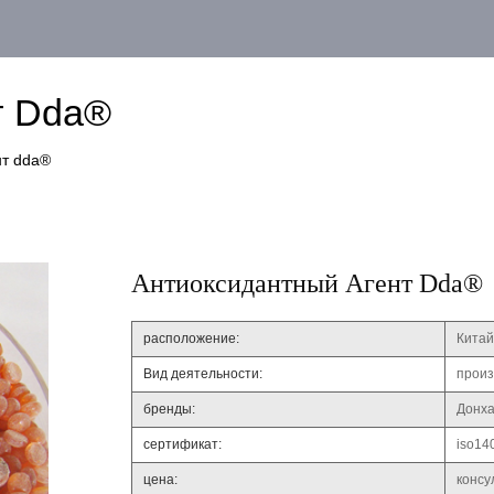
т Dda®
нт dda®
Антиоксидантный Агент Dda®
расположение:
Китай
Вид деятельности:
произ
бренды:
Донх
сертификат:
iso14
цена:
консу