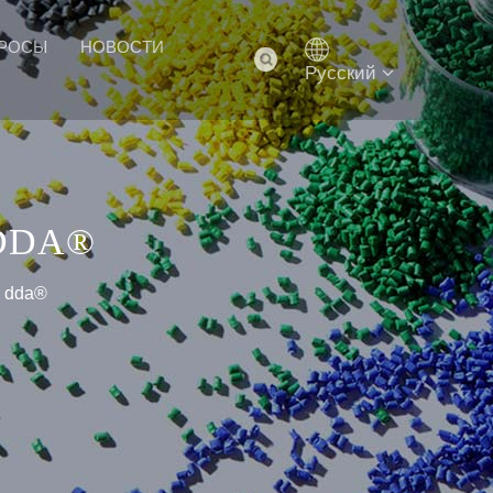
ПРОСЫ
НОВОСТИ
Pусский
DDA®
т dda®