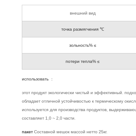
внешний вид
точка размягчения ℃
зольность% ≤
потери тепла% ≤
использовать
：
этот продукт экологически чистый и эффективный. подход
обладает отличной устойчивостью к термическому окис
используется для производства продуктов, выдерживающи
составляет 1,0 ~ 2,0 части.
пакет
Составной мешок массой нетто 25кг.