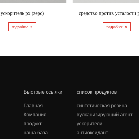
ускоритель px (zepc)
средство против усталости 
подробнее
подробнее
Быстрые ссылки
список продуктов
Главная
синтетическая резина
Компания
вулканизирующий агент
продукт
ускорители
наша база
антиоксидант