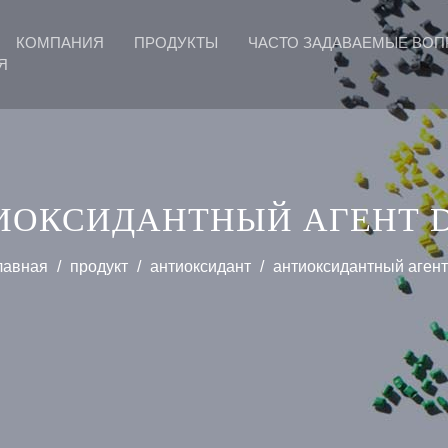
КОМПАНИЯ
ПРОДУКТЫ
ЧАСТО ЗАДАВАЕМЫЕ ВО
Я
ИОКСИДАНТНЫЙ АГЕНТ 
лавная
/
продукт
/
антиоксидант
/
антиоксидантный аген