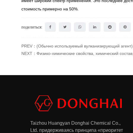
имеет широкий спектр применения. Это последнее дости
стоимость примерно на 50%.
поделиться:
PREV：(Обычно используемый вулканизирующий агент) 
NEXT：Физико-химические свойства, химический состав,
Taizhou Huangyan Donghai Chemical Co.,
Ltd.
придерживаясь принципа «приоритет