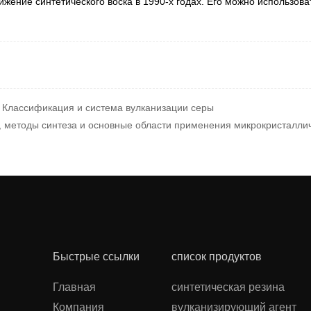
жение синтетического воска в 1990-х годах. Его можно использоват
Классификация и система вулканизации серы
 методы синтеза и основные области применения микрокристаллич
Быстрые ссылки
список продуктов
Главная
синтетическая резина
Компания
вулканизирующий агент