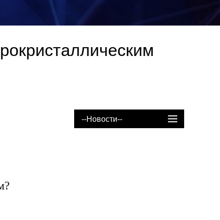
рокристаллическим
--Новости--
м?