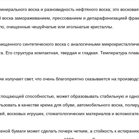
нерального воска и разновидность нефтяного воска; это восковая
 воска замораживанием, прессованием и депарафинизацией фракц
ло, очищенные чешуйчатые или игольчатые кристаллы.
чищенного синтетического воска с аналогичными микрокристаллич
та. Его структура компактная, твердая и гладкая. Температура пла
е излучает свет, что очень благоприятно сказывается на производс
глощающей способностью, может образовывать стабильную и одно
овать в качестве крема для обуви, автомобильного воска, полирую
ей, восковых игрушек, стоматологических материалов и вспомогател
щеной бумаги может сделать почерк четким, а стойкость к истирани